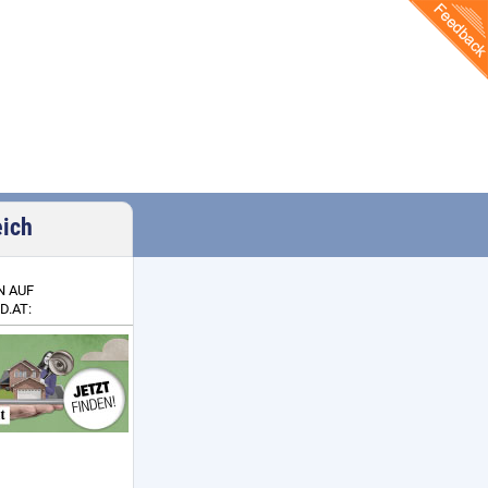
eich
N AUF
D.AT: