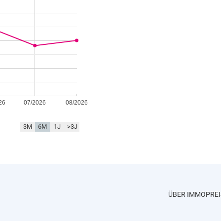
26
07/2026
08/2026
3M
6M
1J
>3J
ÜBER IMMOPREI