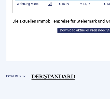
Wohnung Miete
€ 15,89
€ 14,16
€ 13
Die aktuellen Immobilienpreise für Steiermark und Gr
Download aktueller Preisindex S
POWERED BY