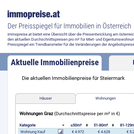
Der Preisspiegel für Immobilien in Österreich
immopreise.at bietet eine Übersicht über die Preisentwicklung am österre
den aktuellen Durchschnittspreisen pro m² für Miet- und Eigentumswohnun
Preisspiegel ein Trendbarometer für die Veränderungen der Angebotspreise
Aktuelle Immobilienpreise
Die aktuellen Immobilienpreise für Steiermark
Preisvergleich
Häuser
Wohnungen
Wohnungen Graz
(Durchschnittspreise per m² in €)
Kategorie
≤50m²
51-80m²
81-129
Wohnung Kauf
€ 4.972
€ 4.628
€ 5.