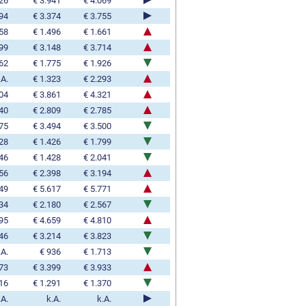
426
€ 3.941
€ 4.069
394
€ 3.374
€ 3.755
158
€ 1.496
€ 1.661
899
€ 3.148
€ 3.714
762
€ 1.775
€ 1.926
.A.
€ 1.323
€ 2.293
204
€ 3.861
€ 4.321
640
€ 2.809
€ 2.785
175
€ 3.494
€ 3.500
628
€ 1.426
€ 1.799
246
€ 1.428
€ 2.041
456
€ 2.398
€ 3.194
249
€ 5.617
€ 5.771
334
€ 2.180
€ 2.567
695
€ 4.659
€ 4.810
946
€ 3.214
€ 3.823
.A.
€ 936
€ 1.713
373
€ 3.399
€ 3.933
216
€ 1.291
€ 1.370
.A.
k.A.
k.A.