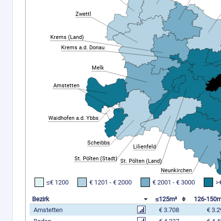
Zwettl
Krems (Land)
Krems a.d. Donau
Melk
Amstetten
Waidhofen a.d. Ybbs
Scheibbs
Lilienfeld
St. Pölten (Stadt)
St. Pölten (Land)
Neunkirchen
≤€ 1200
€ 1201 - € 2000
€ 2001 - € 3000
>
Bezirk
≤125m²
126-150
Amstetten
€ 3.708
€ 3.