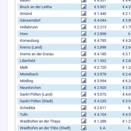
Baden
€ 4.337
€ 4.
Bruck an der Leitha
€ 3.901
€ 4.
Gmünd
€ 1.440
€ 2.
Gänserndorf
€ 4.044
€ 3.
Hollabrunn
€ 2.213
€ 1.
Horn
€ 2.898
k
Korneuburg
€ 4.785
€ 4.
Krems (Land)
€ 2.898
€ 2.
Krems an der Donau
€ 4.180
€ 3.
Lilienfeld
€ 1.932
€ 2.
Melk
€ 2.720
€ 1.
Mistelbach
€ 3.978
€ 2.
Mödling
€ 5.994
€ 6.
Neunkirchen
€ 2.920
€ 3.
Sankt Pölten (Land)
€ 5.075
€ 4.
Sankt Pölten (Stadt)
€ 4.235
€ 3.
Scheibbs
€ 2.611
k
Tulln
€ 4.104
€ 4.
Waidhofen an der Thaya
€ 1.288
€ 1.
Waidhofen an der Ybbs (Stadt)
k.A.
k