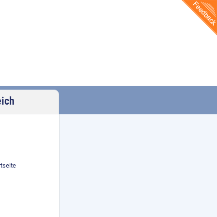
eich
tseite