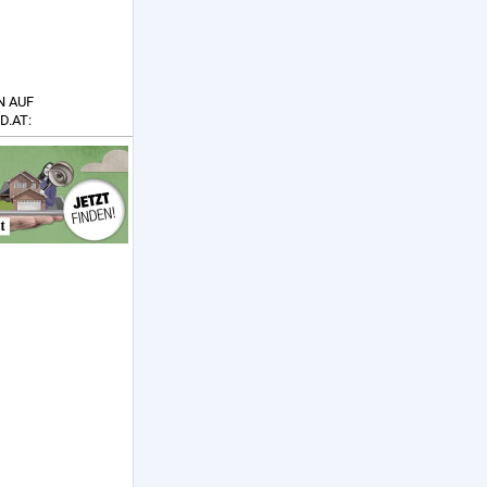
N AUF
D.AT: