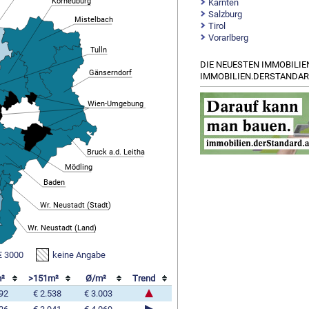
Korneuburg
Kärnten
Salzburg
Mistelbach
Tirol
Vorarlberg
Tulln
DIE NEUESTEN IMMOBILIE
Gänserndorf
IMMOBILIEN.DERSTANDAR
Wien-Umgebung
Bruck a.d. Leitha
Mödling
Baden
Wr. Neustadt (Stadt)
Wr. Neustadt (Land)
€ 3000
keine Angabe
m²
>151m²
Ø/m²
Trend
292
€ 2.538
€ 3.003