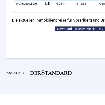
Wohnung Miete
€ 24,41
€ 18,81
€ 18
Die aktuellen Immobilienpreise für Vorarlberg und B
Download aktueller Preisindex V
POWERED BY