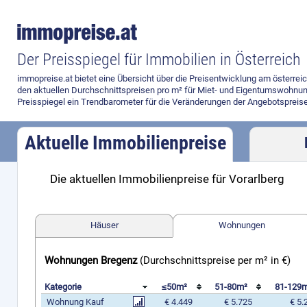
Der Preisspiegel für Immobilien in Österreich
immopreise.at bietet eine Übersicht über die Preisentwicklung am österre
den aktuellen Durchschnittspreisen pro m² für Miet- und Eigentumswohnun
Preisspiegel ein Trendbarometer für die Veränderungen der Angebotspreise
Aktuelle Immobilienpreise
Die aktuellen Immobilienpreise für Vorarlberg
Preisvergleich
Häuser
Wohnungen
Wohnungen Bregenz
(Durchschnittspreise per m² in €)
Kategorie
≤50m²
51-80m²
81-129
Wohnung Kauf
€ 4.449
€ 5.725
€ 5.